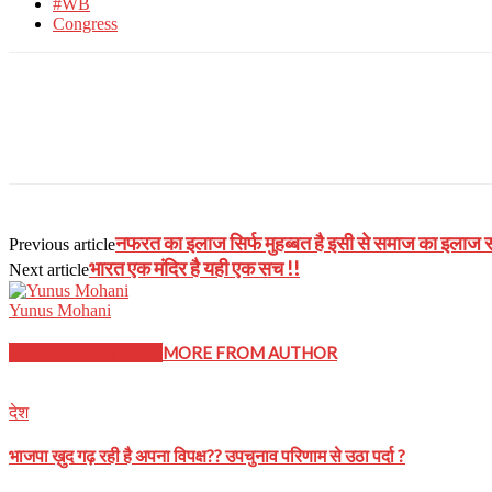
#WB
Congress
नफरत का इलाज सिर्फ मुहब्बत है इसी से समाज का इलाज
Previous article
भारत एक मंदिर है यही एक सच !!
Next article
Yunus Mohani
RELATED ARTICLES
MORE FROM AUTHOR
देश
भाजपा ख़ुद गढ़ रही है अपना विपक्ष?? उपचुनाव परिणाम से उठा पर्दा ?