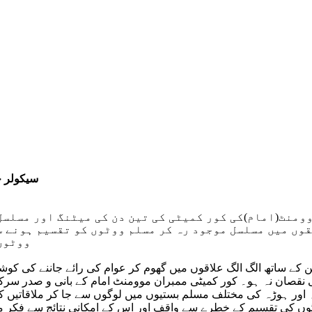
سیکولر خ
منٹ(امام)کی کور کمیٹی کی تین دن کی میٹنگ اور مسلسل 
وں میں مسلسل موجود رہ کر مسلم ووٹوں کو تقسیم ہونے سے
ووٹوں
کین کے ساتھ الگ الگ علاقوں میں گھوم کر عوام کی رائے جاننے کی کو
نقصان نہ ہو۔ کور کمیٹی ممبران موومنٹ امام کے بانی و صدر سر
کتہ اور ہوڑہ کی مختلف مسلم بستیوں میں لوگوں سے جا کر ملاقاتیں ک
وٹوں کی تقسیم کے خطرے سے واقف اور اس کے امکانی نتائج سے فکر 