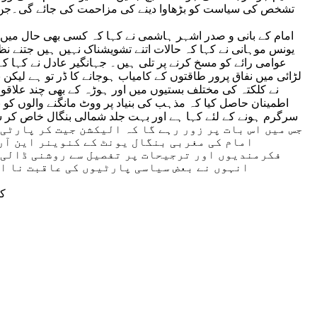
تشخص کی سیاست کو بڑھاوا دینے کی مزاحمت کی جائے گی۔جن حلق
امام کے بانی و صدر اشہر ہاشمی نے کہا کہ کسی بھی حال میں
یونس موہانی نے کہا کہ حالات اتنے تشویشناک نہیں ہیں جتنے نظر
عوامی رائے کو مسخ کرنے پر تلی ہیں۔ جہانگیر عادل نے کہا ک
لڑائی میں نفاق پرور طاقتوں کے کامیاب ہوجانے کا ڈر تو ہے لیک
نے کلکتہ کی مختلف بستیوں میں اور ہوڑہ کے بھی چند علاقوں
اطمینان حاصل کیا کہ مذہب کی بنیاد پر ووٹ مانگنے والوں کو
جس میں اس بات پر زور رہے گا کہ الیکشن جیت کر پارٹی
امام کی مغربی بنگال یونٹ کے کنوینر این آر
فکرمندیوں اور ترجیحات پر تفصیل سے روشنی ڈالی ا
انہوں نے بعض سیاسی پارٹیوں کی عاقبت نا ان
کو