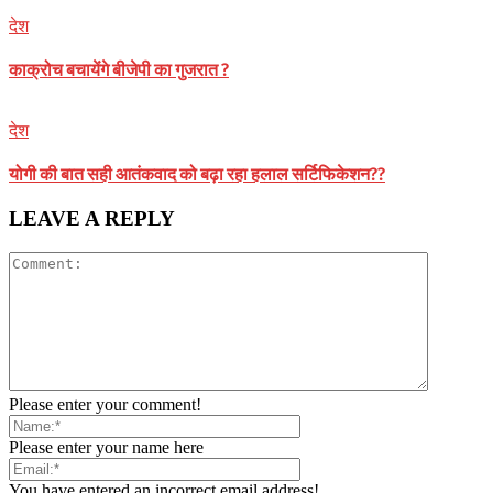
देश
काक्रोच बचायेंगे बीजेपी का गुजरात ?
देश
योगी की बात सही आतंकवाद को बढ़ा रहा हलाल सर्टिफिकेशन??
LEAVE A REPLY
Please enter your comment!
Please enter your name here
You have entered an incorrect email address!