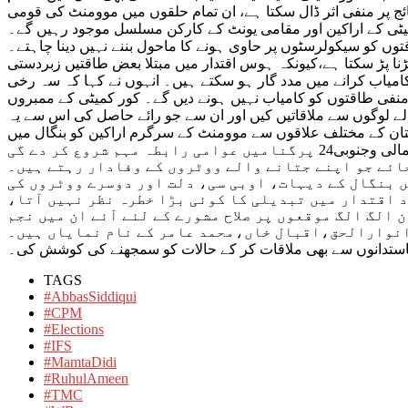
 پر منفی اثر ڈال سکتا ہے، ان تمام حلقوں میں موومنٹ کی قومی
ٹی کے اراکین اور مقامی یونٹ کے کارکن مسلسل موجود رہیں گے۔
 کو سیکولرسٹوں پر حاوی ہونے کا ماحول بننے نہیں دینا چاہتے۔
ڑنا پڑ سکتا ہے،کیونکہ ہوس اقتدار میں مبتلا بعض طاقتیں زبردستی
کامیاب کرانے میں مدد گار ہو سکتے ہیں۔ انہوں نے کہا کہ سہ رخی
 منفی طاقتوں کو کامیاب نہیں ہونے دیں گے۔ کور کمیٹی کے ممبروں
الے لوگوں سے ملاقاتیں کیں اور ان سے جو رائے حاصل کی اس سے یہ
ستان کے مختلف علاقوں سے موومنٹ کے سرگرم اراکین کو بنگال میں
سرگرم ہونے کے لئے کہا ہے اور بہت جلد شمالی بنگال خاص کر شمالی دیناجپور،مالدہ اور مرشداباد کے علاوہ ہوڑہ،ہگلی،مدنا پور،شمالی وجنوبی24 پرگنامیں عوامی رابطہ مہم شروع کر دے گی
جائے جو اپنے جتانے والے ووٹروں کے وفادار رہتے ہیں۔
ں بنگال کے دیہات، اوبی سی، دلت اور دوسرے ووٹروں کی
 اقتدار میں تبدیلی کا کوئی بڑا خطرہ نظر نہیں آتا،
الگ الگ موقعوں پر صلاح مشورے کے لئے آئے ان میں نجم
نوارالحق،اقبال خاں،محمد عامر کے نام نمایاں ہیں۔
یاستدانوں سے بھی ملاقات کر کے حالات کو سمجھنے کی کوشش کی۔
TAGS
#AbbasSiddiqui
#CPM
#Elections
#IFS
#MamtaDidi
#RuhulAmeen
#TMC