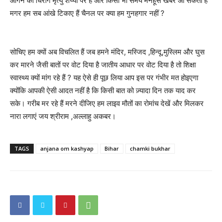
आंगन का चिराग मृत्यु शय्या पर है और किसी भी समय मनहूस खबर आ सकती है
मगर हम सब आंखे टिकाए हैं चैनल पर क्या हम गुनहगार नहीं ?
सोचिए हम क्यों अब विचलित हैं जब हमने मंदिर, मस्जिद ,हिन्दू,मुस्लिम और घुस
कर मारने जैसी बातों पर वोट दिया है जातीय आधार पर वोट दिया है तो शिक्षा
स्वास्थ्य क्यों मांग रहे हैं ? यह ऐसे ही पूछ लिया आप इस पर गंभीर मत होइएगा
क्योंकि आपकी ऐसी आदत नहीं है कि किसी बात को ज़्यादा दिन तक याद कर
सके। गरीब मर रहे हैं मरने दीजिए हम लाइव मौतों का रोमांच देखें और मिलकर
नारा लगाएं जय श्रीराम ,अल्लाहु अकबर।
TAGS
anjana om kashyap
Bihar
chamki bukhar