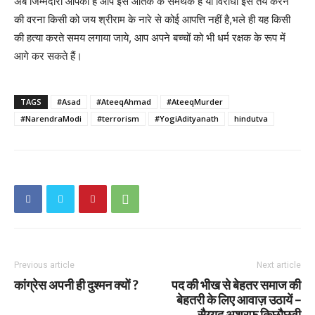
अब जिम्मेदारी आपकी है आप इस आतंक के समर्थक हैं या विरोधी इसे तय करने
की वरना किसी को जय श्रीराम के नारे से कोई आपत्ति नहीं है,भले ही यह किसी
की हत्या करते समय लगाया जाये, आप अपने बच्चों को भी धर्म रक्षक के रूप में
आगे कर सकते हैं।
TAGS
#Asad
#AteeqAhmad
#AteeqMurder
#NarendraModi
#terrorism
#YogiAdityanath
hindutva
Previous article
Next article
कांग्रेस अपनी ही दुश्मन क्यों ?
पद की भीख से बेहतर समाज की
बेहतरी के लिए आवाज़ उठायें –
सैय्यद अशरफ किछौछवी