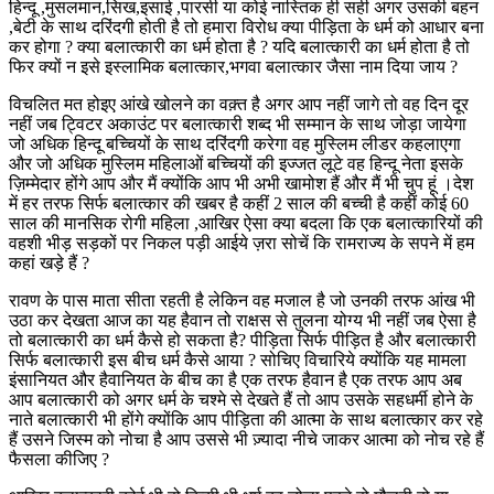
हिन्दू ,मुसलमान,सिख,इसाई ,पारसी या कोई नास्तिक ही सही अगर उसकी बहन
,बेटी के साथ दरिंदगी होती है तो हमारा विरोध क्या पीड़िता के धर्म को आधार बना
कर होगा ? क्या बलात्कारी का धर्म होता है ? यदि बलात्कारी का धर्म होता है तो
फिर क्यों न इसे इस्लामिक बलात्कार,भगवा बलात्कार जैसा नाम दिया जाय ?
विचलित मत होइए आंखे खोलने का वक़्त है अगर आप नहीं जागे तो वह दिन दूर
नहीं जब ट्विटर अकाउंट पर बलात्कारी शब्द भी सम्मान के साथ जोड़ा जायेगा
जो अधिक हिन्दू बच्चियों के साथ दरिंदगी करेगा वह मुस्लिम लीडर कहलाएगा
और जो अधिक मुस्लिम महिलाओं बच्चियों की इज्जत लूटे वह हिन्दू नेता इसके
ज़िम्मेदार होंगे आप और मैं क्योंकि आप भी अभी खामोश हैं और मैं भी चुप हूं ।देश
में हर तरफ सिर्फ बलात्कार की खबर है कहीं 2 साल की बच्ची है कहीं कोई 60
साल की मानसिक रोगी महिला ,आखिर ऐसा क्या बदला कि एक बलात्कारियों की
वहशी भीड़ सड़कों पर निकल पड़ी आईये ज़रा सोचें कि रामराज्य के सपने में हम
कहां खड़े हैं ?
रावण के पास माता सीता रहती है लेकिन वह मजाल है जो उनकी तरफ आंख भी
उठा कर देखता आज का यह हैवान तो राक्षस से तुलना योग्य भी नहीं जब ऐसा है
तो बलात्कारी का धर्म कैसे हो सकता है? पीड़िता सिर्फ पीड़ित है और बलात्कारी
सिर्फ बलात्कारी इस बीच धर्म कैसे आया ? सोचिए विचारिये क्योंकि यह मामला
इंसानियत और हैवानियत के बीच का है एक तरफ हैवान है एक तरफ आप अब
आप बलात्कारी को अगर धर्म के चश्मे से देखते हैं तो आप उसके सहधर्मी होने के
नाते बलात्कारी भी होंगे क्योंकि आप पीड़िता की आत्मा के साथ बलात्कार कर रहे
हैं उसने जिस्म को नोचा है आप उससे भी ज़्यादा नीचे जाकर आत्मा को नोच रहे हैं
फैसला कीजिए ?