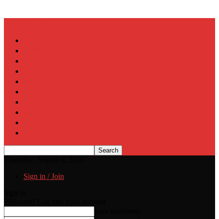
Muslim Era
Home
दुनिया
देश
चुनाव
राज्यों से
कारोबार
क्रिकेट
खेल
जुर्म
सिनेमा
Thursday, August 6, 2026
Sign in / Join
Sign in
Welcome! Log into your account
your username