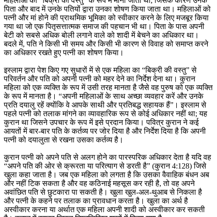
महिलाओं को “बिक्री की वस्तु” के रूप में माना जाता था, जिसके कारण उनके
पिता और बाद में उनके पतियों द्वारा उनका शोषण किया जाता था। महिलाओं को
पत्नी और मां होने की प्राथमिक भूमिका को स्वीकार करने के लिए मजबूर किया
गया था जो एक पितृसत्तात्मक समाज की पहचान भी था। पिता के पास अपनी
बेटी को सबसे अधिक बोली लगाने वाले को शादी में बेचने का अधिकार था।
बदले में, पति ने किसी भी समय और किसी भी कारण से विवाह को समाप्त करने
का अधिकार रखते हुए पत्नी का शोषण किया।
इस्लाम द्वारा पेश किए गए सुधारों में से एक महिला का “बिक्री की वस्तु” से
परिवर्तन और पति को अपनी पत्नी को महर देने का निर्देश देना था। कुरान
महिला को एक व्यक्ति के रूप में उसी तरह मानता है जैसे वह पुरुष को एक व्यक्ति
के रूप में मानता है। “अपनी महिलाओं के साथ अच्छा व्यवहार करें और उनके
प्रति दयालु रहें क्योंकि वे आपके साथी और प्रतिबद्ध सहायक हैं”। इस्लाम से
पहले पत्नी को तलाक मांगने का व्यावहारिक रूप से कोई अधिकार नहीं था; यह
कुरान था जिसने उपचार के रूप में इसे प्रदान किया। पवित्र कुरान ने कई
आयतों में बार-बार पति के कर्तव्य पर जोर दिया है और निर्देश दिया है कि अपनी
पत्नी को दयालुता से रखना उसका कर्तव्य है।
कुरान पत्नी को अपने पति से अलग होने का पारस्परिक अधिकार देता है यदि वह
“अपने पति की ओर से क्रूरता या परित्याग से डरती है” (कुरान 4:128) जिसे
खुला कहा जाता है। जब एक महिला को लगता है कि उसका वैवाहिक बंधन अब
और नहीं टिक सकता है और वह कठिनाई महसूस कर रही है, तो वह अपने
अवांछित पति से छुटकारा पा सकती है। खुला खुल-अल-थुआब से निकला है
और पत्नी के कहने पर तलाक का प्रावधान करता है। खुला का अर्थ है
अस्वीकार करना या अर्थात एक महिला अपनी शादी को अस्वीकार कर सकती