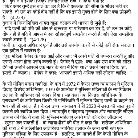
है। कुरान में इसका जिक्र निम्नलिखित शब्दों में किया गया है:
“फिर अगर तुम्हें इस बात का डर है कि वे अल्लाह की सीमा के भीतर नहीं रह
सकते, तो उन पर कोई दोष नहीं है कि वह इससे मुक्त होने के लिए क्या छोड़ती
है।”(4:229)
कुरान में निम्नलिखित आयत खुला तलाक की धारणा से जुड़े हैं:
“यदि पत्नी को पति की ओर से क्रूरता या परित्याग का डर है, तो उन पर कोई
दोष नहीं है यदि वे आपस में एक सौहार्दपूर्ण समझौता करते हैं; और ऐसा समझौता
सबसे अच्छा है।”(4:128)
पत्नी का खुला अधिकार पूर्ण है और उसे उपयोग करने से कोई नहीं रोक सकता।
एक हदीस में उल्लेख है:
“एक महिला पैगंबर के पास आई और कहा: ‘मैं अपने पति से नफरत करती हूं और
उससे अलग होना पसंद करती हूं। पैगंबर ने पूछा: ‘क्या आप उस बाग को लौटा
देंगे जो उन्होंने आपको एक महर के रूप में दिया था?’ उसने जवाब दिया: ‘हां,
इससे भी ज्यादा।’ पैगंबर ने कहा: ‘आपको इससे अधिक नहीं लौटना चाहिए।”
के सी मोयिन बनाम नफीसा, के वाद में 1972 में केरल उच्च न्यायालय ने मुस्लिम
विवाह विच्छेद अधिनियम, 1939 के आलोक में मुस्लिम महिलाओं के न्यायिकेतर
तलाक के अधिकार को नकार दिया। यह कहा गया कि इस अधिनियम के
प्रावधानों के अतिरिक्त किसी भी परिस्थिति में मुस्लिम विवाह पत्नी के कहने पर
भंग नहीं हो सकता है। केरल उच्च न्यायालय ने ही 2020 में उक्त 49 साल पुराने
फैसले को खारिज कर दिया I न्यायमूर्ति ए मोहम्मद मुस्ताक और न्यायमूर्ति सीएस
डायस की पीठ ने कहा कि मुस्लिम महिलाएं अपने पति को दहेज लौटाकर
“खुला” कर सकती हैं। दो न्यायाधीशों की पीठ ने कहा कि “शरीयत अधिनियम
की धारा 2 में उल्लिखित अतिरिक्त न्यायिक तलाक के अन्य सभी रूप एक
मुस्लिम महिला के लिए उपलब्ध हैं। इसलिए, हम मानते हैं कि केसी मोयिन के