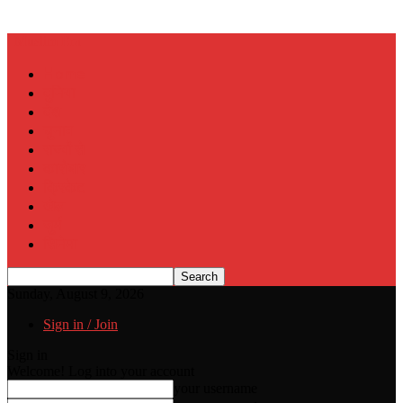
Muslim Era
Home
दुनिया
देश
चुनाव
राज्यों से
कारोबार
क्रिकेट
खेल
जुर्म
सिनेमा
Sunday, August 9, 2026
Sign in / Join
Sign in
Welcome! Log into your account
your username