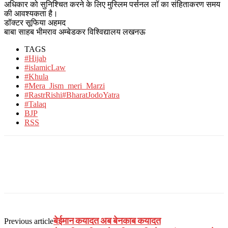
अधिकार को सुनिश्चित करने के लिए मुस्लिम पर्सनल लॉ का संहिताकरण समय
की आवश्यकता है।
डॉक्टर सूफिया अहमद
बाबा साहब भीमराव अम्बेडकर विश्विद्यालय लखनऊ
TAGS
#Hijab
#islamicLaw
#Khula
#Mera_Jism_meri_Marzi
#RastrRishi#BharatJodoYatra
#Talaq
BJP
RSS
बेईमान कयादत अब बेनकाब कयादत
Previous article