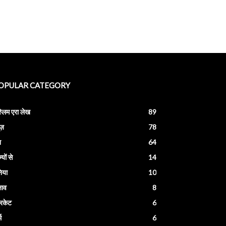
OPULAR CATEGORY
स्लिम एरा लेख
89
ूज़
78
श
64
्यों से
14
निया
10
नाव
8
रिकेट
6
म
6