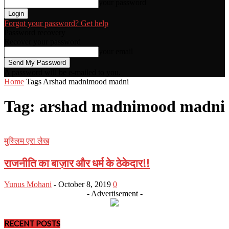
your password
Forgot your password? Get help
Password recovery
Recover your password
your email
A password will be e-mailed to you.
Home
Tags
Arshad madnimood madni
Tag: arshad madnimood madni
मुस्लिम एरा लेख
राजनीति का बाज़ार और धर्म के ठेकेदार!!
Yunus Mohani
-
October 8, 2019
0
- Advertisement -
RECENT POSTS