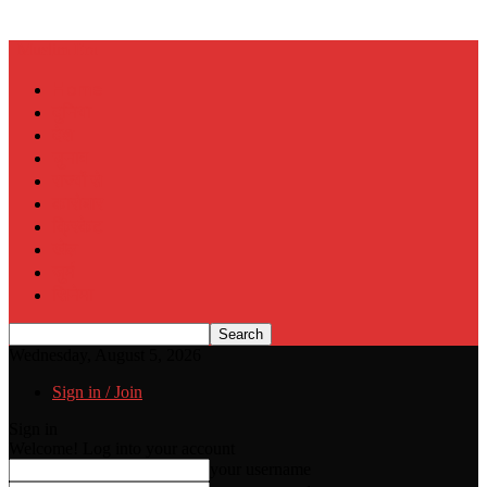
Muslim Era
Home
दुनिया
देश
चुनाव
राज्यों से
कारोबार
क्रिकेट
खेल
जुर्म
सिनेमा
Wednesday, August 5, 2026
Sign in / Join
Sign in
Welcome! Log into your account
your username