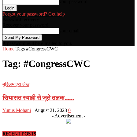
your password
Forgot your password? Get help
Password recovery
Recover your password
your email
A password will be e-mailed to you.
Home
Tags
#CongressCWC
Tag: #CongressCWC
मुस्लिम एरा लेख
सियासत स्याही से जूते तलक……
Yunus Mohani
-
August 21, 2023
0
- Advertisement -
RECENT POSTS