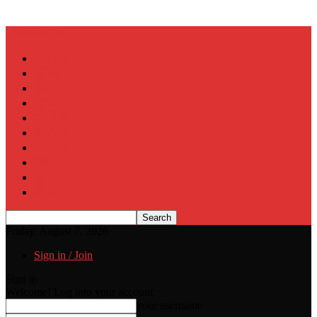
Muslim Era
Home
दुनिया
देश
चुनाव
राज्यों से
कारोबार
क्रिकेट
खेल
जुर्म
सिनेमा
Friday, August 7, 2026
Sign in / Join
Sign in
Welcome! Log into your account
your username