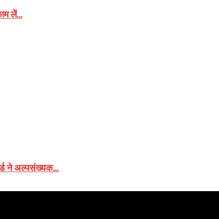
म लें...
ड ने अल्पसंख्यक...