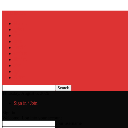
Muslim Era
Home
दुनिया
देश
चुनाव
राज्यों से
कारोबार
क्रिकेट
खेल
जुर्म
सिनेमा
Thursday, August 6, 2026
Sign in / Join
Sign in
Welcome! Log into your account
your username