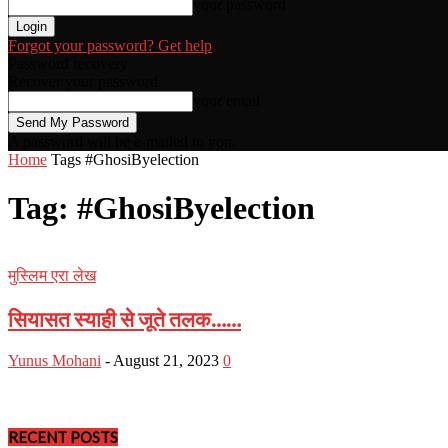
your password
Forgot your password? Get help
Password recovery
Recover your password
your email
A password will be e-mailed to you.
Home
Tags
#GhosiByelection
Tag: #GhosiByelection
मुस्लिम एरा लेख
सियासत स्याही से जूते तलक……
Yunus Mohani
-
August 21, 2023
0
RECENT POSTS