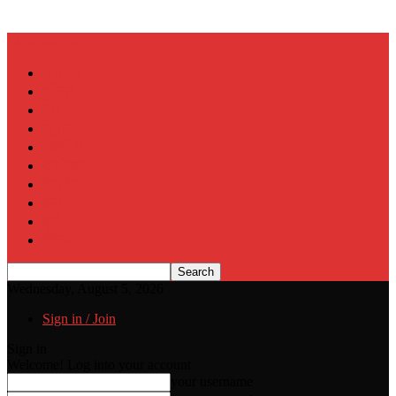
Muslim Era
Home
दुनिया
देश
चुनाव
राज्यों से
कारोबार
क्रिकेट
खेल
जुर्म
सिनेमा
Wednesday, August 5, 2026
Sign in / Join
Sign in
Welcome! Log into your account
your username