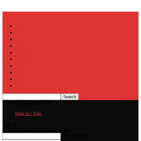
Muslim Era
Home
दुनिया
देश
चुनाव
राज्यों से
कारोबार
क्रिकेट
खेल
जुर्म
सिनेमा
Saturday, August 8, 2026
Sign in / Join
Sign in
Welcome! Log into your account
your username