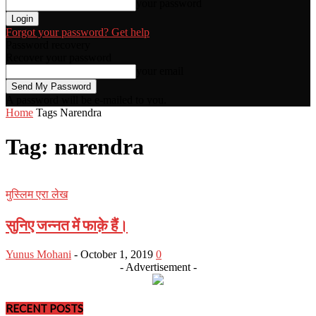
your password
Forgot your password? Get help
Password recovery
Recover your password
your email
A password will be e-mailed to you.
Home
Tags
Narendra
Tag: narendra
मुस्लिम एरा लेख
सुनिए जन्नत में फाक़े हैं।
Yunus Mohani
-
October 1, 2019
0
- Advertisement -
RECENT POSTS