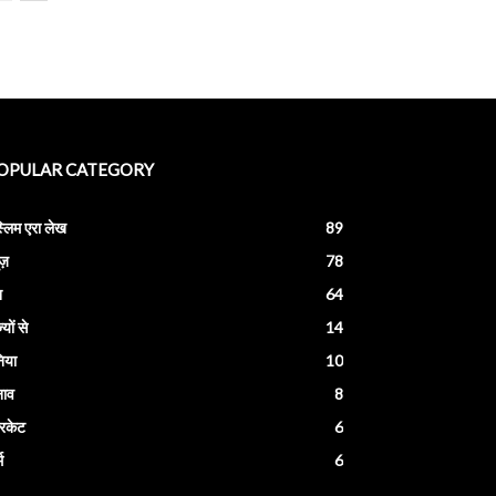
OPULAR CATEGORY
स्लिम एरा लेख
89
ूज़
78
श
64
्यों से
14
निया
10
नाव
8
रिकेट
6
म
6