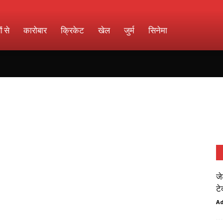
ों से
कारोबार
क्रिकेट
खेल
जुर्म
सिनेमा
जे
टे
A