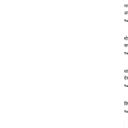
नफ
अ
Y
मो
स
Y
धा
दे
Y
वि
Y