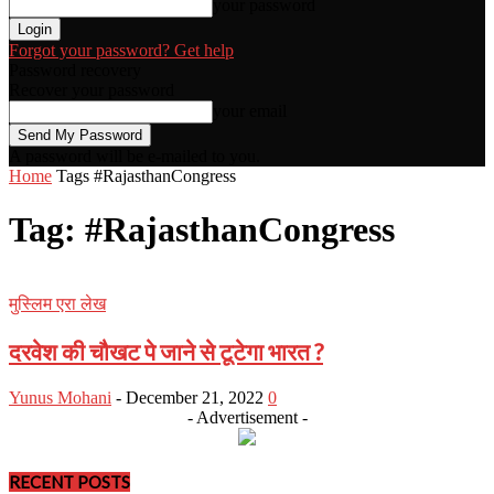
your password
Forgot your password? Get help
Password recovery
Recover your password
your email
A password will be e-mailed to you.
Home
Tags
#RajasthanCongress
Tag: #RajasthanCongress
मुस्लिम एरा लेख
दरवेश की चौखट पे जाने से टूटेगा भारत ?
Yunus Mohani
-
December 21, 2022
0
- Advertisement -
RECENT POSTS