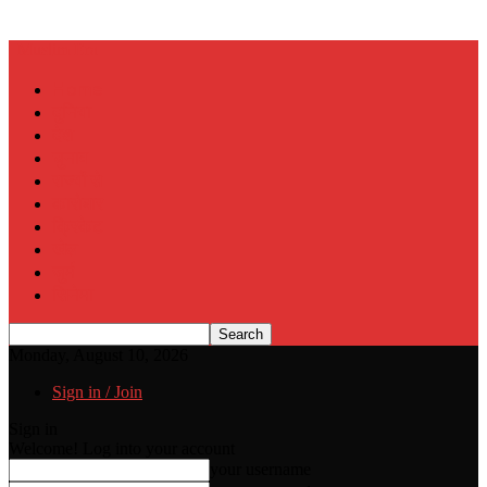
Muslim Era
Home
दुनिया
देश
चुनाव
राज्यों से
कारोबार
क्रिकेट
खेल
जुर्म
सिनेमा
Monday, August 10, 2026
Sign in / Join
Sign in
Welcome! Log into your account
your username