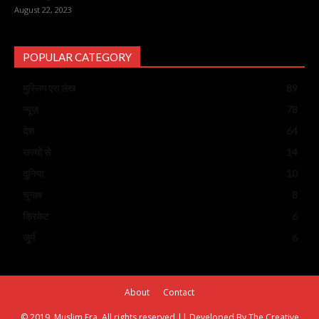
August 22, 2023
POPULAR CATEGORY
मुस्लिम एरा लेख
89
न्यूज़
78
देश
64
राज्यों से
14
दुनिया
10
चुनाव
8
क्रिकेट
6
जुर्म
6
About
Contact
© 2019, Muslim Era. All rights reserved || Developed By The Creative