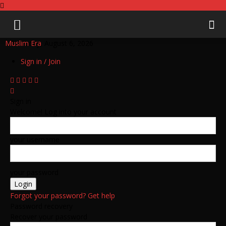
Muslim Era
Thursday, August 6, 2026
Sign in / Join
Sign in
Welcome! Log into your account
your username
your password
Forgot your password? Get help
Password recovery
Recover your password