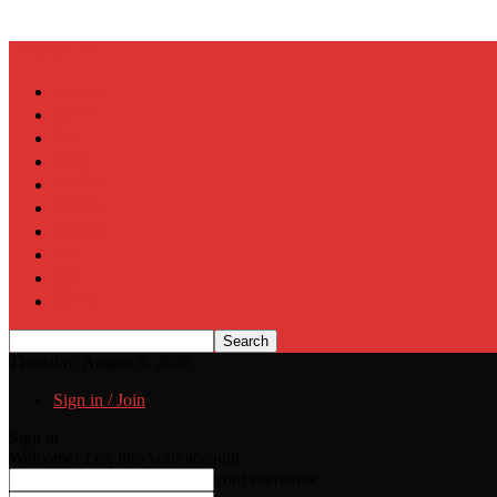
Muslim Era
Home
दुनिया
देश
चुनाव
राज्यों से
कारोबार
क्रिकेट
खेल
जुर्म
सिनेमा
Thursday, August 6, 2026
Sign in / Join
Sign in
Welcome! Log into your account
your username