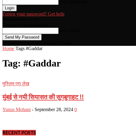
your password
Forgot your password? Get help
Password recovery
Recover your password
your email
A password will be e-mailed to you.
Home
Tags
#Gaddar
Tag: #Gaddar
मुस्लिम एरा लेख
मुंबई से नयी सियासत की सुगबुगाहट !!
Yunus Mohani
-
September 28, 2024
0
RECENT POSTS