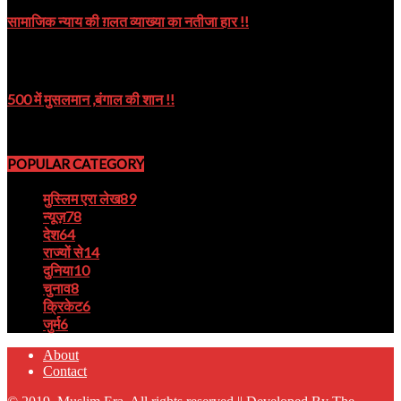
सामाजिक न्याय की ग़लत व्याख्या का नतीजा हार !!
October 9, 2024
500 में मुसलमान ,बंगाल की शान !!
August 22, 2023
POPULAR CATEGORY
मुस्लिम एरा लेख
89
न्यूज़
78
देश
64
राज्यों से
14
दुनिया
10
चुनाव
8
क्रिकेट
6
जुर्म
6
About
Contact