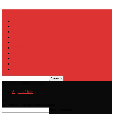
Muslim Era
Home
दुनिया
देश
चुनाव
राज्यों से
कारोबार
क्रिकेट
खेल
जुर्म
सिनेमा
Thursday, August 6, 2026
Sign in / Join
Sign in
Welcome! Log into your account
your username