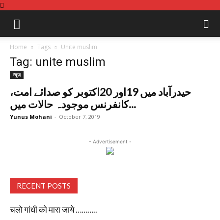
Home
Tags
Unite muslim
Tag: unite muslim
न्यूज़
،حیدرآباد میں 19اور 20اکتوبر کو صدائے امت
کانفرنس موجودہ حالات میں...
Yunus Mohani
-
October 7, 2019
- Advertisement -
RECENT POSTS
चलो गांधी को मारा जाये ………..