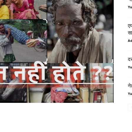
Y
एय
सा
A
दर
Y
ने
Y