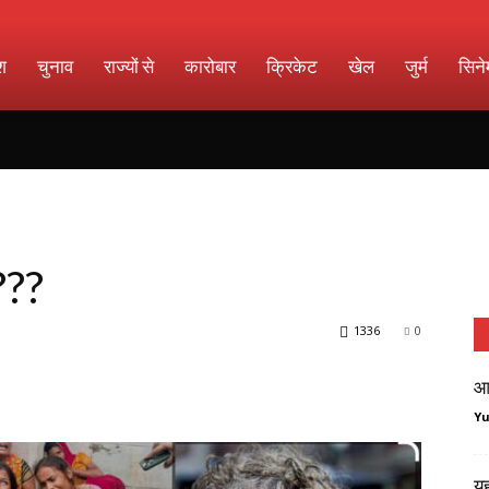
श
चुनाव
राज्यों से
कारोबार
क्रिकेट
खेल
जुर्म
सिने
???
1336
0
आल
Y
यह