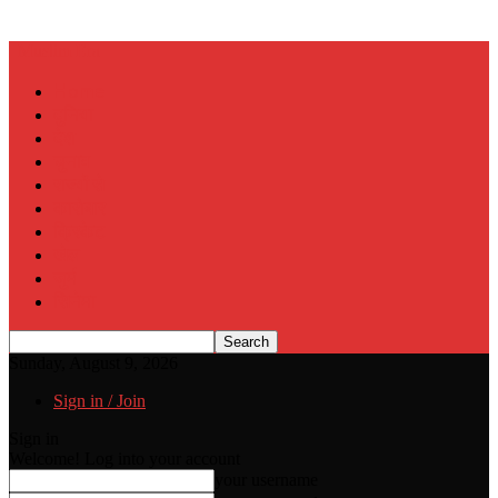
Muslim Era
Home
दुनिया
देश
चुनाव
राज्यों से
कारोबार
क्रिकेट
खेल
जुर्म
सिनेमा
Sunday, August 9, 2026
Sign in / Join
Sign in
Welcome! Log into your account
your username