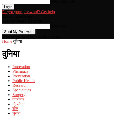
your password
Forgot your password? Get help
Password recovery
Recover your password
your email
A password will be e-mailed to you.
Home
दुनिया
दुनिया
Innovation
Pharmacy
Prevention
Public Health
Research
Specialities
Surgery
कारोबार
क्रिकेट
खेल
चुनाव