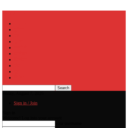
Muslim Era
Home
दुनिया
देश
चुनाव
राज्यों से
कारोबार
क्रिकेट
खेल
जुर्म
सिनेमा
Friday, August 7, 2026
Sign in / Join
Sign in
Welcome! Log into your account
your username