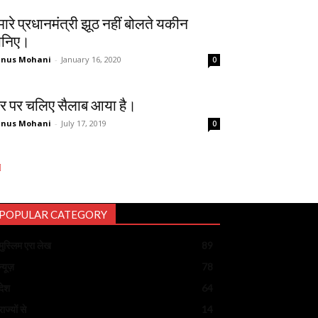
मारे प्रधानमंत्री झूठ नहीं बोलते यकीन
ानिए।
unus Mohani
-
January 16, 2020
0
ैर पर चलिए सैलाब आया है।
unus Mohani
-
July 17, 2019
0
POPULAR CATEGORY
मुस्लिम एरा लेख
89
न्यूज़
78
देश
64
राज्यों से
14