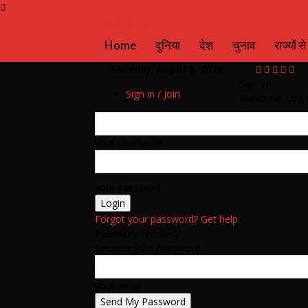
Muslim Era
Home
दुनिया
देश
चुनाव
राज्यों से
Saturday, August 8, 2026
Sign in
Sign in / Join
Welcome! Log i
your username
your password
Forgot your password? Get help
Password recovery
Recover your password
your email