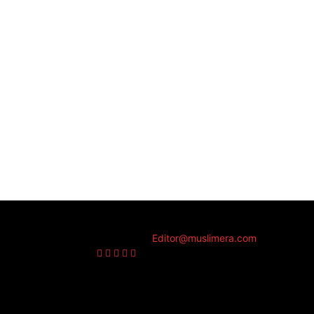
Muslim Era is a Newsportal
Contact us:
Editor@muslimera.com