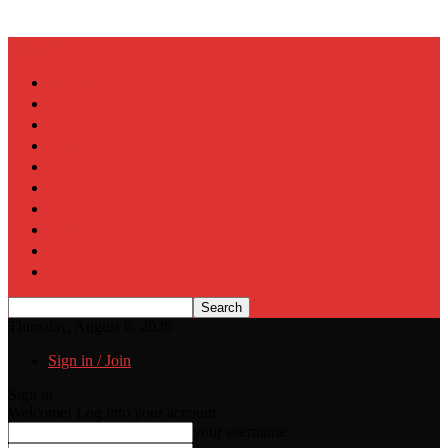
Muslim Era
Home
दुनिया
देश
चुनाव
राज्यों से
कारोबार
क्रिकेट
खेल
जुर्म
सिनेमा
Thursday, August 6, 2026
Sign in / Join
Sign in
Welcome! Log into your account
your username