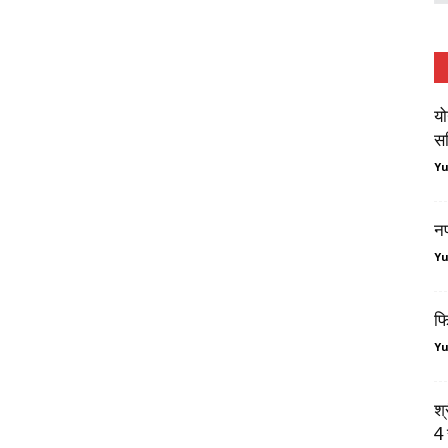
यो
सर
Y
न
Y
फि
Y
श्
4 