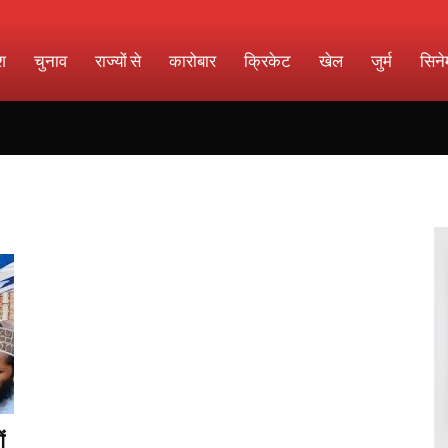
श
चुनाव
राज्यों से
कारोबार
क्रिकेट
खेल
जुर्म
सिने
ं