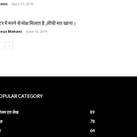
dmin
-
April 27, 2019
र में मरने से मोक्ष मिलता है ,लीची मत खाना।
unus Mohani
-
June 16, 2019
OPULAR CATEGORY
स्लिम एरा लेख
89
ूज़
78
श
64