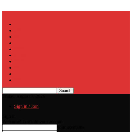
Muslim Era
Home
दुनिया
देश
चुनाव
राज्यों से
कारोबार
क्रिकेट
खेल
जुर्म
सिनेमा
Friday, August 7, 2026
Sign in / Join
Sign in
Welcome! Log into your account
your username