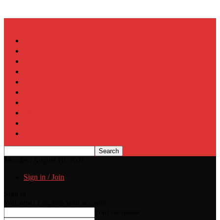
Muslim Era
Home
दुनिया
देश
चुनाव
राज्यों से
कारोबार
क्रिकेट
खेल
जुर्म
सिनेमा
Monday, August 10, 2026
Sign in / Join
Sign in
Welcome! Log into your account
your username