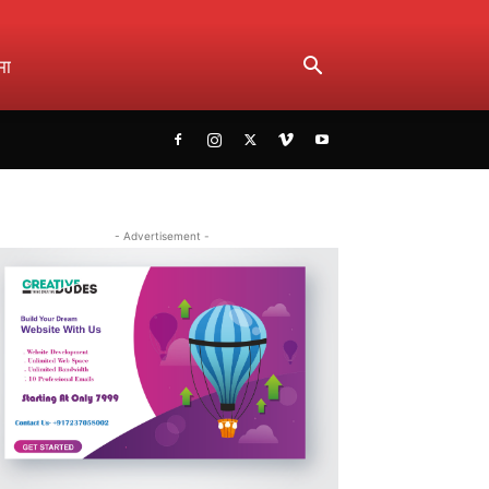
मा
- Advertisement -