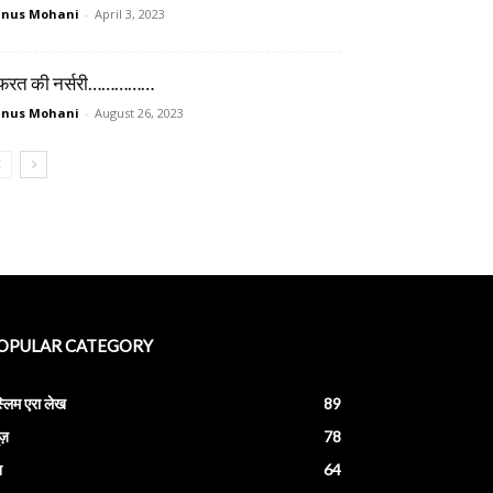
unus Mohani
-
April 3, 2023
फरत की नर्सरी……………
unus Mohani
-
August 26, 2023
OPULAR CATEGORY
स्लिम एरा लेख
89
ूज़
78
श
64