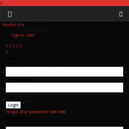
Muslim Era
Saturday, August 8, 2026
Sign in / Join
Sign in
Welcome! Log into your account
your username
your password
Forgot your password? Get help
Password recovery
Recover your password