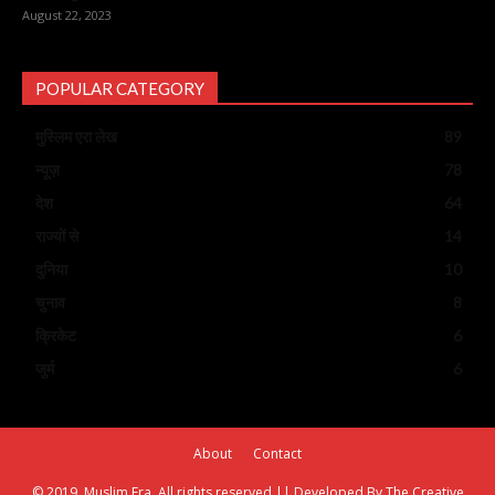
August 22, 2023
POPULAR CATEGORY
मुस्लिम एरा लेख
89
न्यूज़
78
देश
64
राज्यों से
14
दुनिया
10
चुनाव
8
क्रिकेट
6
जुर्म
6
About
Contact
© 2019, Muslim Era. All rights reserved || Developed By The Creative