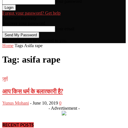
your password
Forgot your password? Get help
Password recovery
Recover your password
your email
A password will be e-mailed to you.
Home
Tags
Asifa rape
Tag: asifa rape
जुर्म
आप किस धर्म के बलात्कारी है?
Yunus Mohani
-
June 10, 2019
0
- Advertisement -
RECENT POSTS