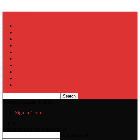
Muslim Era
Home
दुनिया
देश
चुनाव
राज्यों से
कारोबार
क्रिकेट
खेल
जुर्म
सिनेमा
Saturday, August 8, 2026
Sign in / Join
Sign in
Welcome! Log into your account
your username